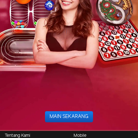
MAIN SEKARANG
Tentang Kami
Mobile