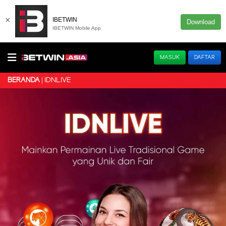
×
IBETWIN
Download
IBETWIN Mobile App
MASUK
DAFTAR
IDNLIVE
BERANDA