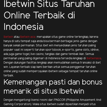
Ibetwin Situs Taruhan
Online Terbaik di
Indonesia
Ibetwin
atau
Ibetwin asia
merupakan situs game online terlengkap, karena
hanya di satu tempat saja anda bisa bermain berbagai jenis game dengan
banyak sekali permainan. Situs ibet win menyediakan jenis taruhan paling
populer saat ini seperti taruhan sportsbook, e-sports, game slots, idnlive,
ada juga game togel, live casino, tangkas dan game tembak ikan. Semua
permainan yang paling digemari di Indonesia tersedia lengkap di
Ibetwinasia
.
Dengan dukungan fasilitas lengkap akan memudahkan semua transaksi di ibet
win. Layanan terbaik siap kami berikan untuk semua penggemar taruhan
online yang sudah mempercayakan ibetwin sebagai tempat taruhan online
terbaik.
Kemenangan pasti dan bonus
menarik di situs Ibetwin
Dengan mengantongi lisensi resmi dari PAGCOR (Philippine Amusement And
Gaming Corporation). Maka situs ibetwin sudah dipastikan menjadi situs