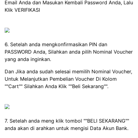
Email Anda dan Masukan Kembali Password Anda, Lalu
Klik VERIFIKASI
6. Setelah anda mengkonfirmasikan PIN dan
PASSWORD Anda, Silahkan anda pilih Nominal Voucher
yang anda inginkan.
Dan Jika anda sudah selesai memilih Nominal Voucher,
Untuk Melanjutkan Pembelian Voucher Di Kolom
""Cart"" Silahkan Anda Klik ""Beli Sekarang"".
7. Setelah anda meng klik tombol ""BELI SEKARANG""
anda akan di arahkan untuk mengisi Data Akun Bank.