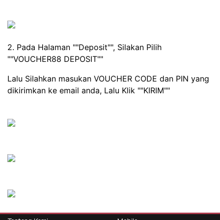
2. Pada Halaman ""Deposit"", Silakan Pilih
""VOUCHER88 DEPOSIT""
Lalu Silahkan masukan VOUCHER CODE dan PIN yang
dikirimkan ke email anda, Lalu Klik ""KIRIM""